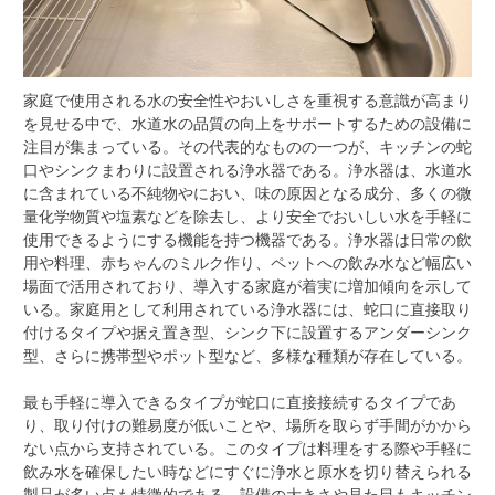
家庭で使用される水の安全性やおいしさを重視する意識が高まり
を見せる中で、水道水の品質の向上をサポートするための設備に
注目が集まっている。
その代表的なものの一つが、キッチンの蛇
口やシンクまわりに設置される浄水器である。浄水器は、水道水
に含まれている不純物やにおい、味の原因となる成分、多くの微
量化学物質や塩素などを除去し、より安全でおいしい水を手軽に
使用できるようにする機能を持つ機器である。浄水器は日常の飲
用や料理、赤ちゃんのミルク作り、ペットへの飲み水など幅広い
場面で活用されており、導入する家庭が着実に増加傾向を示して
いる。家庭用として利用されている浄水器には、蛇口に直接取り
付けるタイプや据え置き型、シンク下に設置するアンダーシンク
型、さらに携帯型やポット型など、多様な種類が存在している。
最も手軽に導入できるタイプが蛇口に直接接続するタイプであ
り、取り付けの難易度が低いことや、場所を取らず手間がかから
ない点から支持されている。このタイプは料理をする際や手軽に
飲み水を確保したい時などにすぐに浄水と原水を切り替えられる
製品が多い点も特徴的である。設備の大きさや見た目もキッチン