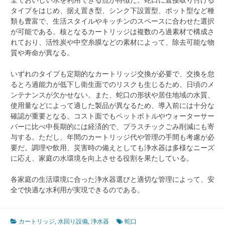
タイプをはじめ、据え置き型、シンク下設置型、ポット型など種
類も豊富で、生活スタイルやキッチンのスペースに合わせた選択
が可能である。核となるカートリッジは複数のろ過素材で構成さ
れており、活性炭や中空糸膜などの素材によって、除去可能な物
質や寿命が異なる。
いずれのタイプも定期的なカートリッジ交換が必要で、交換を怠
るとろ過能力が低下し衛生面でのリスクも生じるため、日頃のメ
ンテナンスが欠かせない。また、蛇口の形状や居住地域の水質、
使用量などによって適した製品が異なるため、導入前には十分な
確認が重要となる。コスト面でもペットボトルやウォーターサー
バーに比べ中長期的には経済的で、プラスチックごみ削減にも寄
与する。ただし、年間のカートリッジ代や管理の手間も考慮が必
要だ。調理や飲用、災害時の備えとしても浄水器は多様なニーズ
に応え、家庭の水環境を向上させる役割を果たしている。
各家庭の生活環境に合った浄水器選びと適切な管理によって、安
全で快適な水利用が実現できるのである。
カートリッジ
,
水回り設備
,
浄水器
蛇口