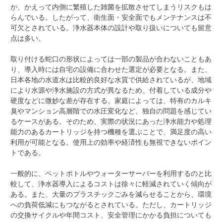
か、かえって内側に繁殖した雑菌を拡散させてしまうリスクもは
らんでいる。したがって、衛生面・安全面でもメンテナンスは不
可欠とされている。浄水器本体の設計や取り扱いについても留意
点は多い。
取り付ける蛇口の形状によっては一部の製品が合わないこともあ
り、導入時には自宅の設備に合わせた選定が必要となる。また、
日本各地の水道水は比較的良好な水質で供給されているが、地域
により水源や浄水施設の方式が異なるため、付着している成分や
硬度などに微妙な差が存在する。家庭によっては、特有のカルキ
臭やマンション高層階での水圧変化など、独自の問題を感じてい
るケースがある。そのため、実際の状況にあった浄水能力や処理
能力のあるカートリッジを持つ機種を選ぶことで、満足度の高い
利用が可能となる。使用上の効率や経済性も無視できないポイン
トである。
一般的に、ペットボトルやウォーターサーバーを利用するのと比
較して、浄水器導入によるコストは徐々に軽減されていく傾向が
ある。また、大量のプラスチックごみを減らせることから、環境
への負荷低減にもつながるとされている。ただし、カートリッジ
の交換サイクルや年間コスト、安全管理にかかる負担についても