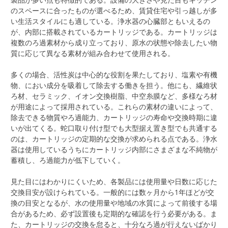
のスペースに合ったものが選べるため、賃貸住宅や引っ越しが多
い生活スタイルにも適している。浄水器の心臓部ともいえるの
が、内部に搭載されているカートリッジである。カートリッジは
複数のろ過素材から成り立っており、原水の状態や除去したい物
質に応じて異なる素材が組み合わせて使用される。
多くの場合、活性炭は中心的な役割を果たしており、塩素や有機
物、におい成分を吸着して除去する働きを担う。他にも、繊維状
ろ材、セラミック、イオン交換樹脂、中空糸膜など、多様なろ材
が用途によって採用されている。これらの素材の違いによって、
除去できる物質やろ過能力、カートリッジの寿命や交換時期に違
いが出てくる。蛇口取り付け型でも大型据え置き型でも共通する
のは、カートリッジの定期的な交換が求められる点である。浄水
器は使用しているうちにカートリッジ内部にさまざまな不純物が
蓄積し、ろ過能力が低下していく。
見た目にはわかりにくいため、各製品には使用量や日数に応じた
交換目安が設けられている。一般的には数ヶ月から1年ほどが交
換の目安となるが、水の使用量や地域の水質によって前後する場
合があるため、必ず設置後も定期的な確認を行う必要がある。ま
た、カートリッジの交換を怠ると、十分なろ過が行えないばかり