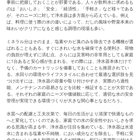
事前に把握しておくことが肝要である。人々が飲料水に求めるも
のは「おいしさ」「安全」「経済性」「手軽さ」など様々である
が、そのニーズに対して浄水器は多方面から応えている。例え
ば、料理に使う際の水の違いによって、だしの風味や野菜本来の
味わいがクリアになると感じる調理の現場も多い。
ミネラル分はそのまま、塩素やカビ臭のみを除去できる機種が選
ばれることもある。すぐにきれいな水を確保できる便利さ、荷物
の負担が増えずに済む点、さらには災害時の非常用としても家庭
に1台あると安心感が生まれる。その際には、浄水器本体だけで
なく、予備のカートリッジを備蓄しておくことも推奨されてい
る。水回りの環境やライフスタイルに合わせて最適な選択肢を見
つけ出すには、浄水器の容量や取り付けやすさ、実際のろ過性
能、メンテナンスの容易さなどを比較・検証することが大切であ
る。それぞれの家庭のニーズや価値観に応じて、適切な水の安全
管理が実現できる環境づくりが大きな関心事となるだろう。
水質への配慮と工夫次第で、毎日の生活がより清潔で快適なもの
へと変化していくのである。家庭での水の安全性やおいしさを求
める意識が高まる中、浄水器が注目を集めている。浄水器は水道
水に含まれる塩素や不純物、におい成分などを除去し、手軽に安
全でおいしい水を利用できる点が特徴だ。蛇口に直接取り付ける