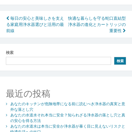
投
毎日の安心と美味しさを支え
快適な暮らしを守る蛇口直結型
る家庭用浄水器選びと活用の最
浄水器の進化とカートリッジの
稿
前線
重要性
ナ
ビ
検索
ゲ
検索
ー
シ
ョ
最近の投稿
ン
あなたのキッチンが危険地帯になる前に読むべき浄水器の真実と意
外な落とし穴
あなたの水道水それ本当に安全？知られざる浄水器の落とし穴と真
の安心を得る方法
あなたの水道水は本当に安全か浄水器が暴く目に見えないリスクと
快適生活への出口