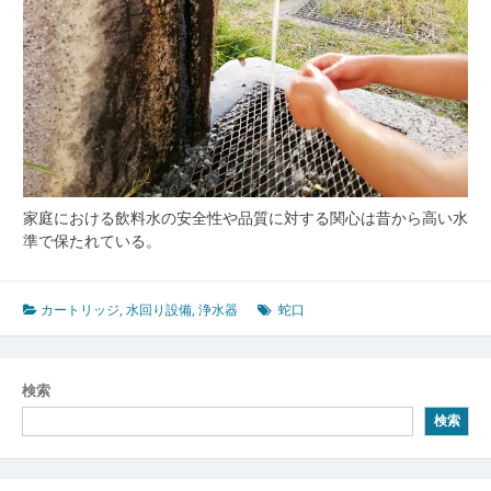
家庭における飲料水の安全性や品質に対する関心は昔から高い水
準で保たれている。
カートリッジ
,
水回り設備
,
浄水器
蛇口
検索
検索