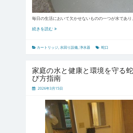
毎日の生活において欠かせないものの一つが水であり
快
続きを読む
適
な
暮
カートリッジ
,
水回り設備
,
浄水器
蛇口
ら
し
と
家庭の水と健康と環境を守る蛇
健
び方指南
康
を
2026年3月15日
支
え
る
家
庭
用
浄