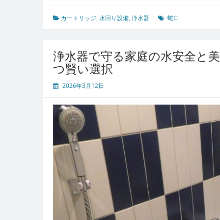
の
水
カートリッジ
,
水回り設備
,
浄水器
蛇口
と
健
康
浄水器で守る家庭の水安全と
と
つ賢い選択
環
境
2026年3月12日
を
守
る
蛇
口
直
結
型
浄
水
器
の
魅