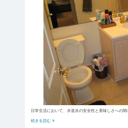
水
器
の
選
び
方
と
正
し
い
使
い
方
日常生活において、水道水の安全性と美味しさへの関
家
続きを読む
庭