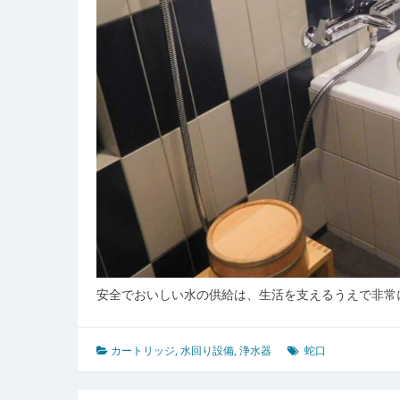
力
と
選
び
方
指
南
安全でおいしい水の供給は、生活を支えるうえで非常
カートリッジ
,
水回り設備
,
浄水器
蛇口