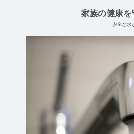
コ
ン
家族の健康を
テ
ン
安全な水
ツ
へ
ス
キ
ッ
プ